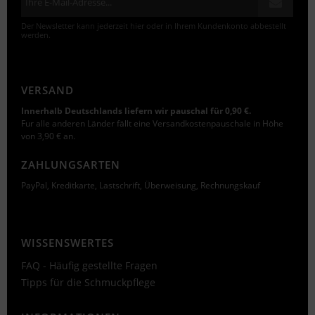
Der Newsletter kann jederzeit hier oder in Ihrem Kundenkonto abbestellt
werden.
VERSAND
Innerhalb Deutschlands liefern wir pauschal für 0,90 €.
Fur alle anderen Länder fällt eine Versandkostenpauschale in Höhe
von 3,90 € an.
ZAHLUNGSARTEN
PayPal, Kreditkarte, Lastschrift, Überweisung, Rechnungskauf
WISSENSWERTES
FAQ - Häufig gestellte Fragen
Tipps für die Schmuckpflege