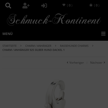
(
0
)
(
0
)
MENÜ
STARTSEITE
CHARM / ANHÄNGER
RASSEHUNDE CHARMS
CHARM / ANHÄNGER 925 SILBER HUND DACKEL 1
Vorheriger
Nächster
|