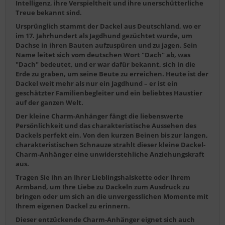
Intelligenz, ihre Verspieltheit und ihre unerschütterliche
Treue bekannt sind.
Ursprünglich stammt der Dackel aus Deutschland, wo er
im 17. Jahrhundert als Jagdhund gezüchtet wurde, um
Dachse in ihren Bauten aufzuspüren und zu jagen. Sein
Name leitet sich vom deutschen Wort "Dach" ab, was
"Dach" bedeutet, und er war dafür bekannt, sich in die
Erde zu graben, um seine Beute zu erreichen. Heute ist der
Dackel weit mehr als nur ein Jagdhund – er ist ein
geschätzter Familienbegleiter und ein beliebtes Haustier
auf der ganzen Welt.
Der kleine Charm-Anhänger fängt die liebenswerte
Persönlichkeit und das charakteristische Aussehen des
Dackels perfekt ein. Von den kurzen Beinen bis zur langen,
charakteristischen Schnauze strahlt dieser kleine Dackel-
Charm-Anhänger eine unwiderstehliche Anziehungskraft
aus.
Tragen Sie ihn an Ihrer Lieblingshalskette oder Ihrem
Armband, um Ihre Liebe zu Dackeln zum Ausdruck zu
bringen oder um sich an die unvergesslichen Momente mit
Ihrem eigenen Dackel zu erinnern.
Dieser entzückende Charm-Anhänger eignet sich auch