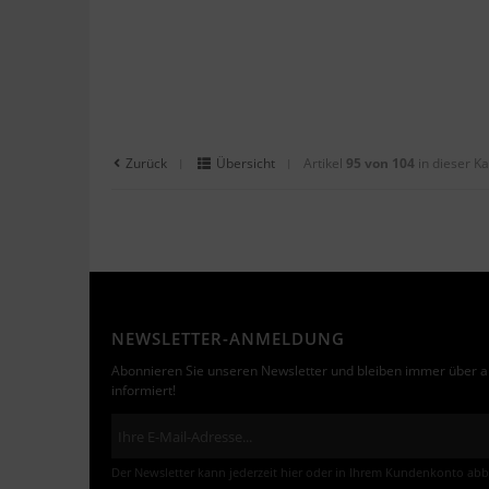
Zurück
Übersicht
Artikel
95 von 104
in dieser K
|
|
NEWSLETTER-ANMELDUNG
Abonnieren Sie unseren Newsletter und bleiben immer über a
informiert!
Der Newsletter kann jederzeit hier oder in Ihrem Kundenkonto abb