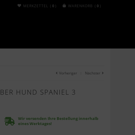
MERKZETTEL
(
0
)
WARENKORB
(
0
)
Vorheriger
Nächster
|
BER HUND SPANIEL 3
Wir versenden Ihre Bestellung innerhalb
eines Werktages!