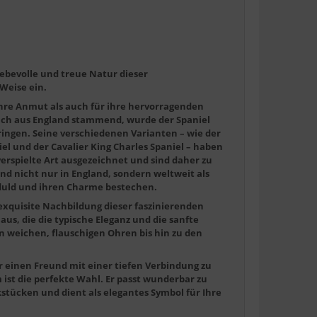
iebevolle und treue Natur dieser
Weise ein.
 ihre Anmut als auch für ihre hervorragenden
lich aus England stammend, wurde der Spaniel
ingen. Seine verschiedenen Varianten – wie der
iel und der Cavalier King Charles Spaniel – haben
verspielte Art ausgezeichnet und sind daher zu
d nicht nur in England, sondern weltweit als
Geduld und ihren Charme bestechen.
exquisite Nachbildung dieser faszinierenden
aus, die die typische Eleganz und die sanfte
n weichen, flauschigen Ohren bis hin zu den
er einen Freund mit einer tiefen Verbindung zu
ist die perfekte Wahl. Er passt wunderbar zu
ücken und dient als elegantes Symbol für Ihre