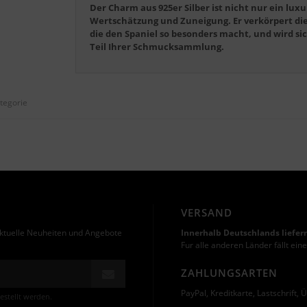
Der Charm aus 925er Silber ist nicht nur ein lux
Wertschätzung und Zuneigung. Er verkörpert die
die den Spaniel so besonders macht, und wird s
Teil Ihrer Schmucksammlung.
ategorie
VERSAND
ktuelle Neuheiten und Angebote
Innerhalb Deutschlands liefern
Fur alle anderen Länder fällt ei
ZAHLUNGSARTEN
PayPal, Kreditkarte, Lastschrift
estellt werden.