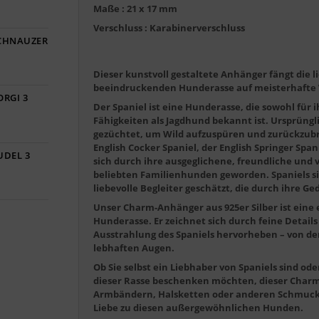
Maße : 21 x 17 mm
Verschluss : Karabinerverschluss
SCHNAUZER
Dieser kunstvoll gestaltete Anhänger fängt die l
beeindruckenden Hunderasse auf meisterhafte 
ORGI 3
Der Spaniel ist eine Hunderasse, die sowohl für
Fähigkeiten als Jagdhund bekannt ist. Ursprüng
gezüchtet, um Wild aufzuspüren und zurückzubr
English Cocker Spaniel, der English Springer Span
UDEL 3
sich durch ihre ausgeglichene, freundliche und 
beliebten Familienhunden geworden. Spaniels sin
liebevolle Begleiter geschätzt, die durch ihre 
Unser Charm-Anhänger aus 925er Silber ist eine 
Hunderasse. Er zeichnet sich durch feine Details 
Ausstrahlung des Spaniels hervorheben – von de
lebhaften Augen.
Ob Sie selbst ein Liebhaber von Spaniels sind od
dieser Rasse beschenken möchten, dieser Charm 
Armbändern, Halsketten oder anderen Schmuckst
Liebe zu diesen außergewöhnlichen Hunden.