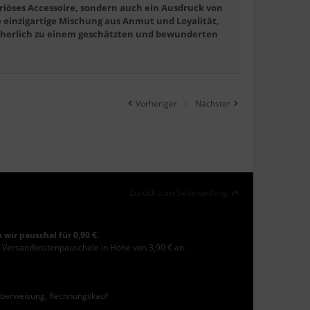
uriöses Accessoire, sondern auch ein Ausdruck von
 einzigartige Mischung aus Anmut und Loyalität,
icherlich zu einem geschätzten und bewunderten
Vorheriger
Nächster
|
Zurück zum Seitenanfang
 wir pauschal für 0,90 €.
ne Versandkostenpauschale in Höhe von 3,90 € an.
, Überweisung, Rechnungskauf