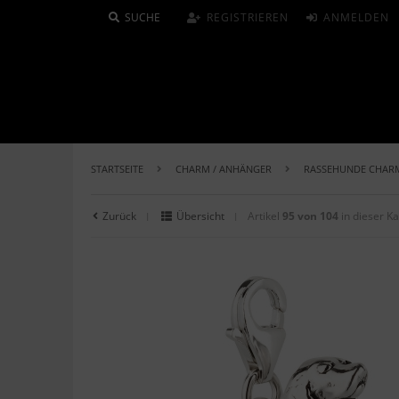
SUCHE
REGISTRIEREN
ANMELDEN
STARTSEITE
CHARM / ANHÄNGER
RASSEHUNDE CHAR
Zurück
Übersicht
Artikel
95 von 104
in dieser K
|
|