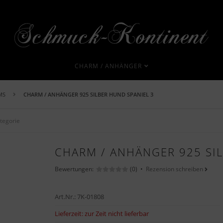
CHARM / ANHÄNGER
MS
CHARM / ANHÄNGER 925 SILBER HUND SPANIEL 3
ategorie
CHARM / ANHÄNGER 925 SIL
Bewertungen:
(0) •
Rezension schreiben
Art.Nr.:
7K-01808
Lieferzeit:
zur Zeit nicht lieferbar