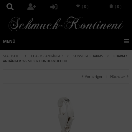
(
0
)
(
0
)
MENÜ
STARTSEITE
CHARM / ANHÄNGER
SONSTIGE CHARMS
CHARM /
ANHÄNGER 925 SILBER HUNDEKNOCHEN
Vorheriger
Nächster
|