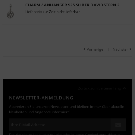
CHARM / ANHÄNGER 925 SILBER DAVIDSTERN 2
Lieferzeit:
zur Zeit nicht lieferbar
Vorheriger
Nächster
|
Zurück zum Seitenanfang
NEWSLETTER-ANMELDUNG
Abonnieren Sie unseren Newsletter und bleiben immer über aktuelle
Neuheiten und Angebote informiert!
Der Newsletter kann jederzeit hier oder in Ihrem Kundenkonto abbestellt